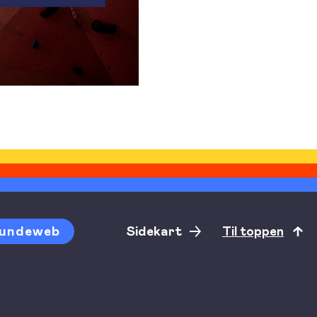
undeweb
Sidekart
Til toppen