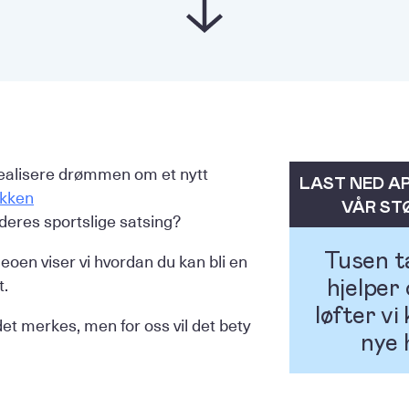
realisere drømmen om et nytt
LAST NED AP
akken
VÅR ST
 deres sportslige satsing?
Tusen ta
eoen viser vi hvordan du kan bli en
t.
hjelper
løfter vi
 det merkes, men for oss vil det bety
nye h