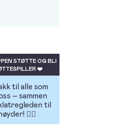
PEN STØTTE OG BLI
ØTTESPILLER ❤️
kk til alle som
 oss – sammen
 klatregleden til
øyder! 🧗‍♀️