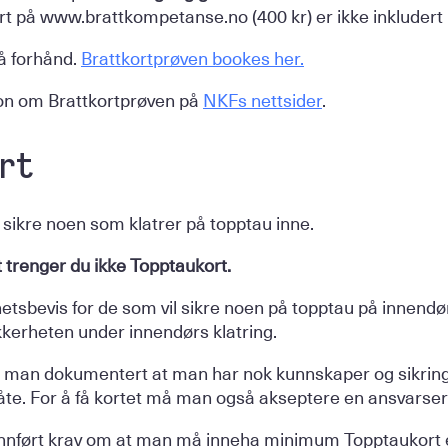
rt på www.brattkompetanse.no (400 kr) er ikke inkludert i
å forhånd.
Brattkortprøven bookes her.
on om Brattkortprøven på
NKFs nettsider
.
rt
sikre noen som klatrer på topptau inne.
t trenger du ikke Topptaukort.
hetsbevis for de som vil sikre noen på topptau på innendø
ikkerheten under innendørs klatring.
r man dokumentert at man har nok kunnskaper og sikrings
åte. For å få kortet må man også akseptere en ansvarser
innført krav om at man må inneha minimum Topptaukort el