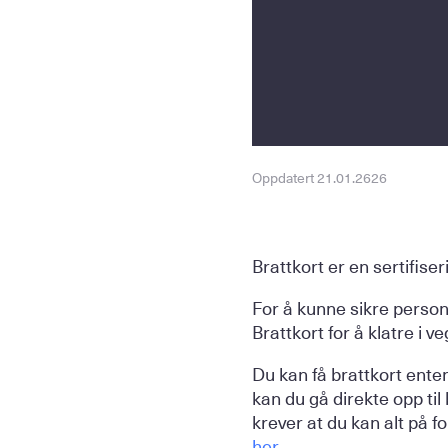
Oppdatert 21.01.2626
Brattkort er en sertifise
For å kunne sikre person
Brattkort for å klatre i v
Du kan få brattkort ente
kan du gå direkte opp til
krever at du kan alt på
her.