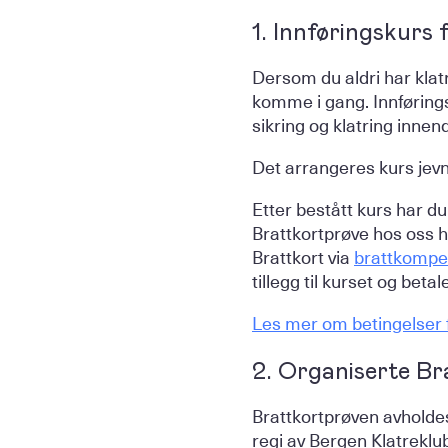
1. Innføringskurs
Dersom du aldri har klatre
komme i gang. Innførings
sikring og klatring innen
Det arrangeres kurs jevn
Etter bestått kurs har du
Brattkortprøve hos oss he
Brattkort via
brattkompe
tillegg til kurset og bet
Les mer om betingelser f
2. Organiserte Br
Brattkortprøven avholdes
regi av Bergen Klatreklu