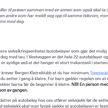
stiller til prøven sammen med en annen som også skal ta
en andre som har meldt seg opp til samme tidsrom, men 
atre med deg.
lere selvsikringsenheter/autobelayer som gjør det mulig 
r deg med tau. I Vestveggen er det hele 22 autobelayer og
r synlige ved at det henger et stort trekantseil i starten
ay krever Bergen Klatreklubb at du har minimum
Topptauk
 du setter i gang å klatre. For barn gjelder regelen om a
ekker barna før de begynner å klatre.
NB! En person med
rson av gangen.
 klatrer på autobelay hos oss utfører selvsjekk før de sett
ed selvsjekk skal man fysisk sjekke at autobelayen er feste