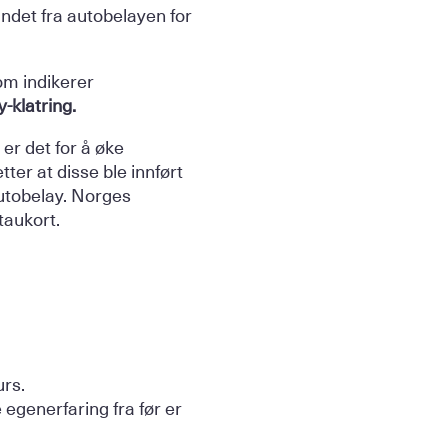
båndet fra autobelayen for
om indikerer
-klatring.
er det for å øke
ter at disse ble innført
autobelay. Norges
taukort.
urs.
 egenerfaring fra før er