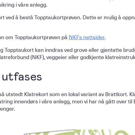
ikring i våre anlegg.
t ved å bestå Topptaukortprøven. Dette er mulig å oppn
jon om Topptaukortprøven på
NKFs nettsider
.
g Topptaukort kan inndras ved grove eller gjentatte bru
treforbund (NKF), veggeier eller godkjente klatreinstruk
 utfases
å utstedt Klatrekort som en lokal variant av Brattkort. Kla
atring innendørs i våre anlegg, men vi har nå gått over til
lenger.