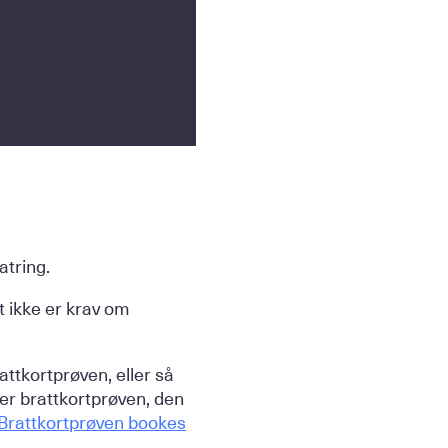
atring.
t ikke er krav om
attkortprøven, eller så
der brattkortprøven, den
Brattkortprøven bookes