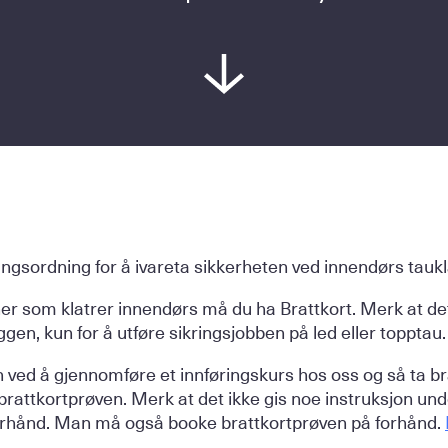
ringsordning for å ivareta sikkerheten ved innendørs taukl
er som klatrer innendørs må du ha Brattkort. Merk at de
eggen, kun for å utføre sikringsjobben på led eller topptau.
n ved å gjennomføre et innføringskurs hos oss og så ta br
 brattkortprøven. Merk at det ikke gis noe instruksjon un
 forhånd. Man må også booke brattkortprøven på forhånd.