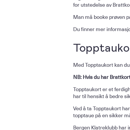
for utstedelse av Brattko
Man må booke prøven p
Du finner mer informasj
Topptauko
Med Topptaukort kan du 
NB: Hvis du har Brattkor
Topptaukort er et ferdig
har til hensikt å bedre s
Ved å ta Topptaukort ha
topptaue på en sikker m
Bergen Klatreklubb har 