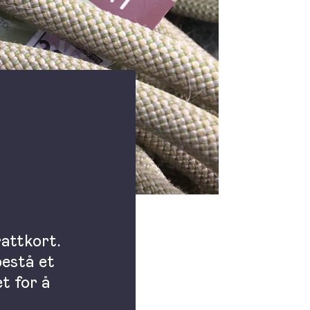
rattkort.
bestå et
t for å