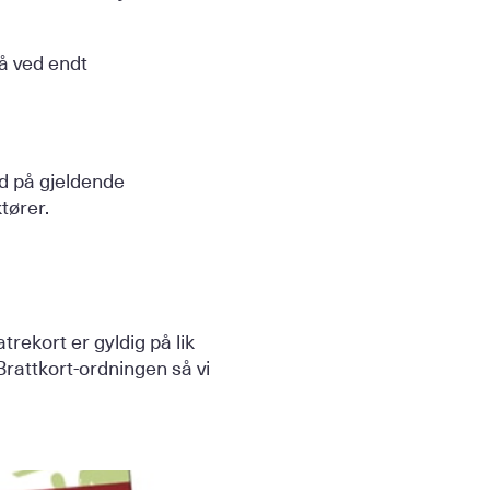
å ved endt
dd på gjeldende
tører.
trekort er gyldig på lik
 Brattkort-ordningen så vi