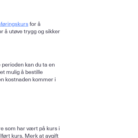
nføringskurs
for å
r å utøve trygg og sikker
ne perioden kan du ta en
t mulig å bestille
g den kostnaden kommer i
re som har vært på kurs i
ført kurs. Merk at avgift