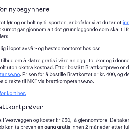
 for nybegynnere
t før og er helt ny til sporten, anbefaler vi at du tar et
in
kurset går gjennom alt det grunnleggende som skal til fo
dørs.
lig i løpet av vår- og høstsemesteret hos oss.
 tilbud om å klatre gratis i våre anlegg i to uker og i den
lt uten ekstra kostnad. Etter bestått Brattkortprøve er de
tanse.no
. Prisen for å bestille Brattkortet er kr. 400, o
ales direkte til NKF via brattkompetanse.no.
or kort her.
attkortprøver
 i Vestveggen og koster kr 250,- å gjennomføre. Deltake
bb kan ta prøven
en gang gratis
innen 2 måneder etter full