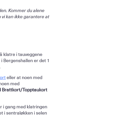
 den. Kommer du alene
vi kan ikke garantere at
å klatre i tauveggene
 i Bergenshallen er det 1
.
ort
eller at noen med
t noen med
 Brattkort/Topptaukort
er i gang med klatringen
t i sentraløkken i selen