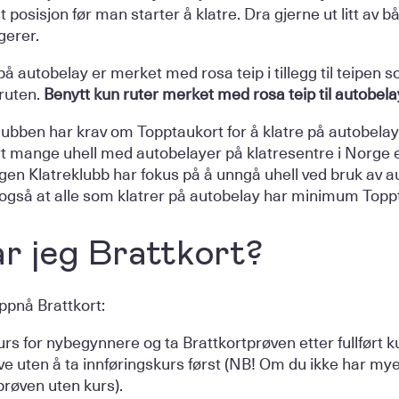
t posisjon før man starter å klatre. Dra gjerne ut litt av 
gerer.
å autobelay er merket med rosa teip i tillegg til teipen s
ruten.
Benytt kun ruter merket med rosa teip til autobelay
lubben har krav om Topptaukort for å klatre på autobelay 
t mange uhell med autobelayer på klatresentre i Norge et
rgen Klatreklubb har fokus på å unngå uhell ved bruk av 
 også at alle som klatrer på autobelay har minimum Topp
r jeg Brattkort?
ppnå Brattkort:
urs for nybegynnere og ta Brattkortprøven etter fullført k
e uten å ta innføringskurs først (NB! Om du ikke har mye
prøven uten kurs).