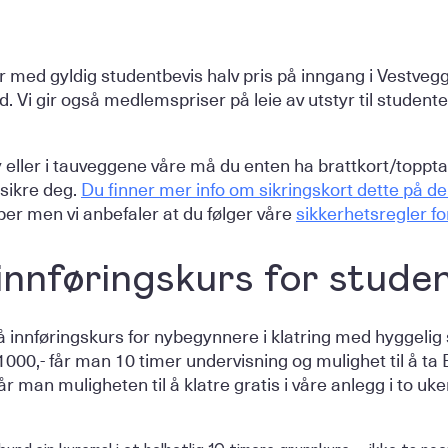
 med gyldig studentbevis halv pris på inngang i Vestvegge
d. Vi gir også medlemspriser på leie av utstyr til studenter 
y eller i tauveggene våre må du enten ha brattkort/toppta
sikre deg.
Du finner mer info om sikringskort dette på d
er men vi anbefaler at du følger våre
sikkerhetsregler fo
innføringskurs for stude
 innføringskurs for nybegynnere i klatring med hyggelig
1000,- får man 10 timer undervisning og mulighet til å ta
får man muligheten til å klatre gratis i våre anlegg i to uke