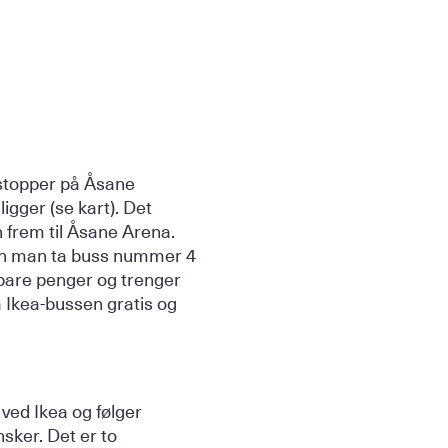
 stopper på Åsane
igger (se kart). Det
 frem til Åsane Arena.
 kan man ta buss nummer 4
spare penger og trenger
 Ikea-bussen gratis og
ved Ikea og følger
nsker. Det er to