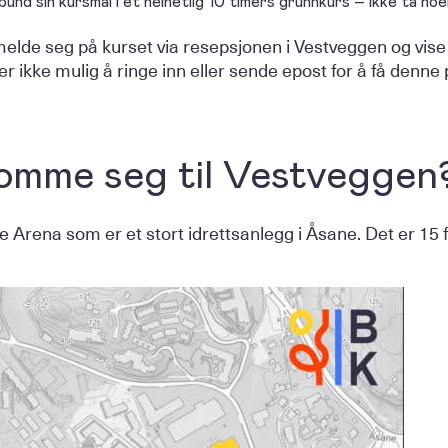
und sin kursmal i et helhetlig 10 timers grunnkurs – ikke ta noe
lde seg på kurset via resepsjonen i Vestveggen og vise 
 er ikke mulig å ringe inn eller sende epost for å få denne 
omme seg til Vestveggen
 Arena som er et stort idrettsanlegg i Åsane. Det er 15 f