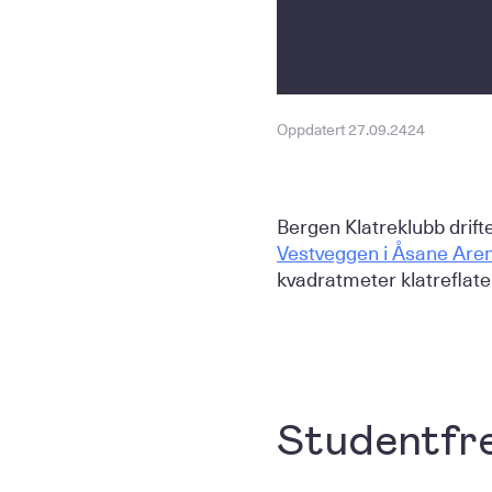
Oppdatert 27.09.2424
Bergen Klatreklubb drift
Vestveggen i Åsane Are
kvadratmeter klatreflate
Studentfre