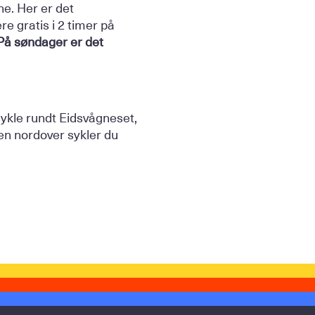
e. Her er det
e gratis i 2 timer på
På søndager er det
sykle rundt Eidsvågneset,
en nordover sykler du