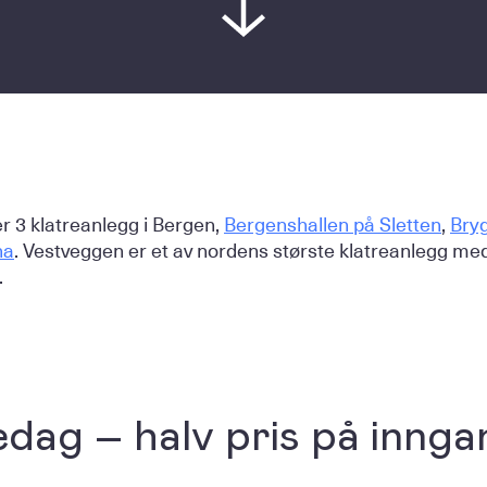
er 3 klatreanlegg i Bergen,
Bergenshallen på Sletten
,
Bryg
na
. Vestveggen er et av nordens største klatreanlegg me
.
dag – halv pris på innga