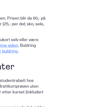
n. Prisen blir da 60,- på
(25,- per del; sko, sele,
ukort selv eller være
enne siden
. Buldring
r buldring
.
nter
 studentrabatt hos
 Brattkortprøven uten
r etter kurset (inkludert