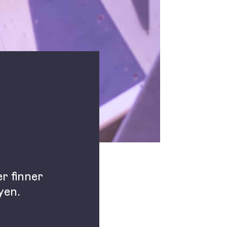
r finner
yen.