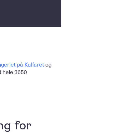
geriet på Kalfaret
og
d hele 3650
ng for