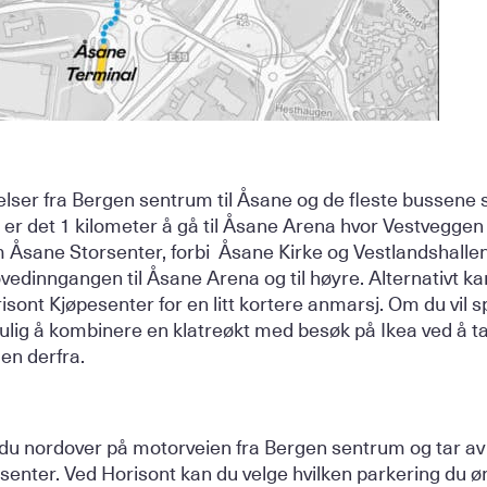
elser fra Bergen sentrum til Åsane og de fleste bussene
er det 1 kilometer å gå til Åsane Arena hvor Vestveggen l
 Åsane Storsenter, forbi Åsane Kirke og Vestlandshallen
hovedinngangen til Åsane Arena og til høyre. Alternativt
isont Kjøpesenter for en litt kortere anmarsj. Om du vil 
ulig å kombinere en klatreøkt med besøk på Ikea ved å ta
en derfra.
r du nordover på motorveien fra Bergen sentrum og tar av 
pesenter. Ved Horisont kan du velge hvilken parkering du ø