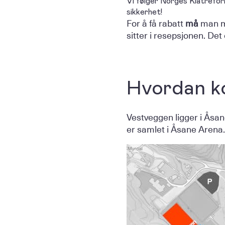
Vi følger Norges Klatreforb
sikkerhet!
For å få rabatt
må
man me
sitter i resepsjonen. Det
Hvordan k
Vestveggen ligger i Åsane
er samlet i Åsane Arena.