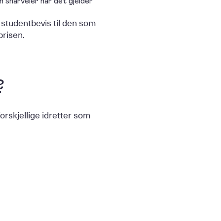
n snarveier når det gjelder
studentbevis til den som
prisen.
?
orskjellige idretter som