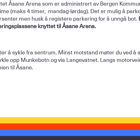
yttet Åsane Arena som er administrert av Bergen Kommun
time (maks 4 timer, mandag-lørdag). Det er mulig å parker
rsenter men husk å registere parkering for å unngå bot.
eringsplassene knyttet til Åsane Arena.
meter å sykle fra sentrum. Minst motstand møter du ved å 
 sykle opp Munkebotn og via Langevatnet. Langs motorvei
en til Åsane.