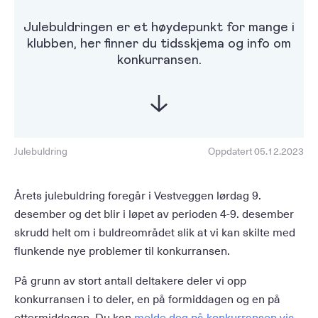
Julebuldringen er et høydepunkt for mange i
klubben, her finner du tidsskjema og info om
konkurransen.
Julebuldring
Oppdatert 05.12.2023
Årets julebuldring foregår i Vestveggen lørdag 9.
desember og det blir i løpet av perioden 4-9. desember
skrudd helt om i buldreområdet slik at vi kan skilte med
flunkende nye problemer til konkurransen.
På grunn av stort antall deltakere deler vi opp
konkurransen i to deler, en på formiddagen og en på
ettermiddagen. Du kan
melde deg på konkurransen via