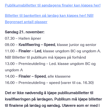
Publikumsbilletter til søndagens finaler kan kjøpes her!
Billetter til banketten på lørdag kan kjøpes her! NB!
Begrenset antall plasser
Søndag 21. november:
07.30 – Hallen åpner
09.00 –
Kvalifisering – Speed
, klasse junior og senior
11.00 –
Finaler – Led
, klasse ungdom BC og ungdom A.
NB! Billetter til publikum må kjøpes på forhånd
13.00 – Premieutdeling – Led. klasse ungdom BC og
ungdom A
14.00 –
Finaler – Speed
, alle klassene
16.00 – Premieutdeling – speed (varer til ca. 16.30)
Det er ikke nødvendig å kjøpe publikumsbilletter til
kvalifiseringen på lørdagen. Publikum må kjøpe billetter
til finalene på lørdag og søndag. Utøvere som er med i