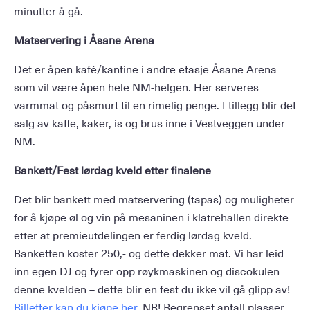
minutter å gå.
Matservering i Åsane Arena
Det er åpen kafè/kantine i andre etasje Åsane Arena
som vil være åpen hele NM-helgen. Her serveres
varmmat og påsmurt til en rimelig penge. I tillegg blir det
salg av kaffe, kaker, is og brus inne i Vestveggen under
NM.
Bankett/Fest lørdag kveld etter finalene
Det blir bankett med matservering (tapas) og muligheter
for å kjøpe øl og vin på mesaninen i klatrehallen direkte
etter at premieutdelingen er ferdig lørdag kveld.
Banketten koster 250,- og dette dekker mat. Vi har leid
inn egen DJ og fyrer opp røykmaskinen og discokulen
denne kvelden – dette blir en fest du ikke vil gå glipp av!
Billetter kan du kjøpe her
. NB! Begrenset antall plasser.