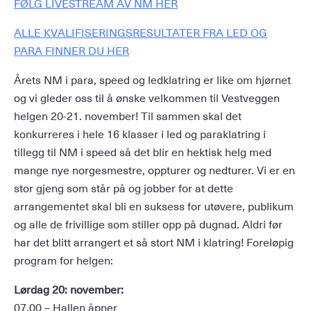
FØLG LIVESTREAM AV NM HER
ALLE KVALIFISERINGSRESULTATER FRA LED OG
PARA FINNER DU HER
Årets NM i para, speed og ledklatring er like om hjørnet
og vi gleder oss til å ønske velkommen til Vestveggen
helgen 20-21. november! Til sammen skal det
konkurreres i hele 16 klasser i led og paraklatring i
tillegg til NM i speed så det blir en hektisk helg med
mange nye norgesmestre, oppturer og nedturer. Vi er en
stor gjeng som står på og jobber for at dette
arrangementet skal bli en suksess for utøvere, publikum
og alle de frivillige som stiller opp på dugnad. Aldri før
har det blitt arrangert et så stort NM i klatring! Foreløpig
program for helgen:
Lørdag 20: november:
07.00 – Hallen åpner