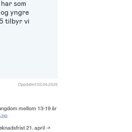
 har som
 og yngre
 tilbyr vi
Oppdatert 02.04.2025
r ungdom mellom 13-19 år
.no
nadsfrist 21. april ->