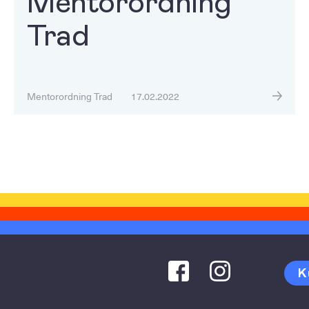
Mentorordning
Trad
Mentorordning Trad
17.02.2022
K