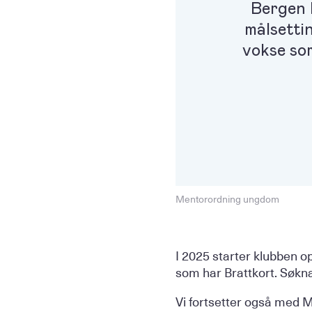
Bergen 
målsetti
vokse som
Mentorordning ungdom
I 2025 starter klubben o
som har Brattkort. Søknad
Vi fortsetter også med M