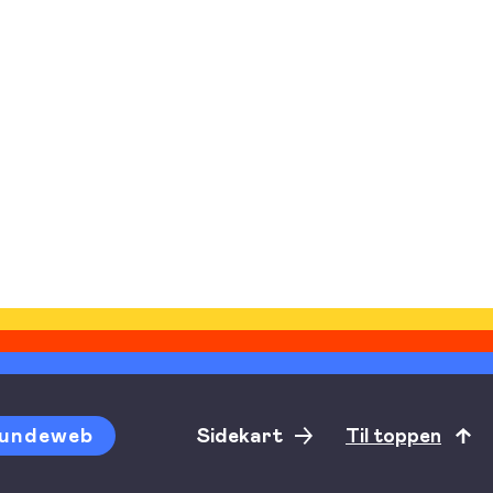
undeweb
Sidekart
Til toppen