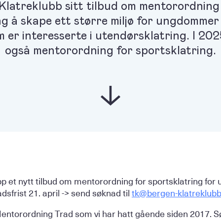
Klatreklubb sitt tilbud om mentorordning
ng å skape ett større miljø for ungdommer
 er interesserte i utendørsklatring. I 2025
også mentorordning for sportsklatring.
pp et nytt tilbud om mentorordning for sportsklatring fo
sfrist 21. april -> send søknad til
tk@bergen-klatreklubb
entorordning Trad som vi har hatt gående siden 2017. Søk