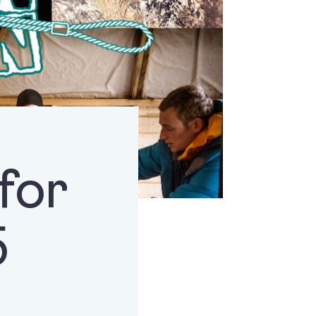
for
5