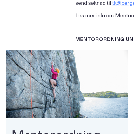
send søknad til
tk@berge
Les mer info om Mentoro
MENTORORDNING U