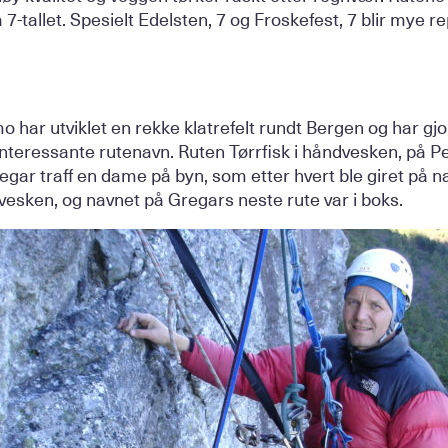
 7-tallet. Spesielt Edelsten, 7 og Froskefest, 7 blir mye 
 har utviklet en rekke klatrefelt rundt Bergen og har gj
interessante rutenavn. Ruten Tørrfisk i håndvesken, på Pe
regar traff en dame på byn, som etter hvert ble giret på n
ndvesken, og navnet på Gregars neste rute var i boks.