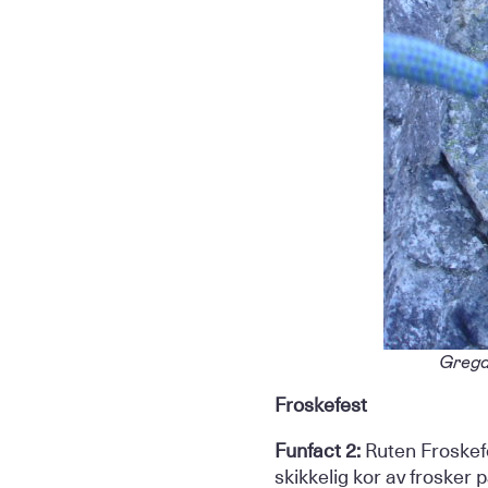
Grega
Froskefest
Funfact 2:
Ruten Froskefe
skikkelig kor av frosker