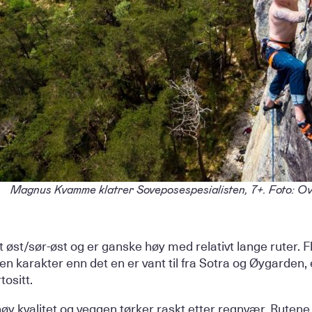
Magnus Kvamme klatrer Soveposespesialisten, 7+. Foto: O
øst/sør-øst og er ganske høy med relativt lange ruter. F
nen karakter enn det en er vant til fra Sotra og Øygarden,
ositt.
øy kvalitet og veggen tørker raskt etter regnvær. Rutene er