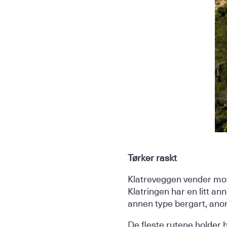
Tørker raskt
Klatreveggen vender mot 
Klatringen har en litt an
annen type bergart, anort
De fleste rutene holder h