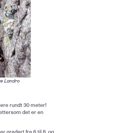
ve Landro
lere rundt 30 meter!
 ettersom det er en
 gradert fra 6 til 8, og