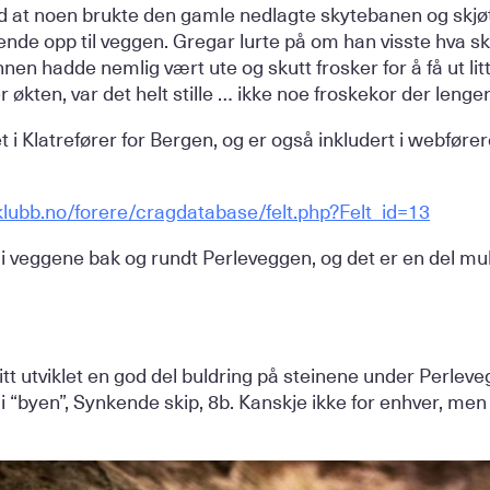
dd at noen brukte den gamle nedlagte skytebanen og skjøt
ende opp til veggen. Gregar lurte på om han visste hva s
nen hadde nemlig vært ute og skutt frosker for å få ut lit
r økten, var det helt stille … ikke noe froskekor der lenger
i Klatrefører for Bergen, og er også inkludert i webfører
eklubb.no/forere/cragdatabase/felt.php?Felt_id=13
t i veggene bak og rundt Perleveggen, og det er en del mul
itt utviklet en god del buldring på steinene under Perleve
i “byen”, Synkende skip, 8b. Kanskje ikke for enhver, me