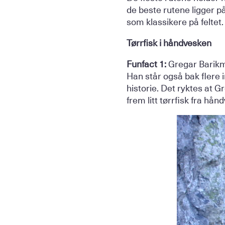
de beste rutene ligger på
som klassikere på feltet.
Tørrfisk i håndvesken
Funfact 1:
Gregar Barikmo
Han står også bak flere 
historie. Det ryktes at G
frem litt tørrfisk fra hå