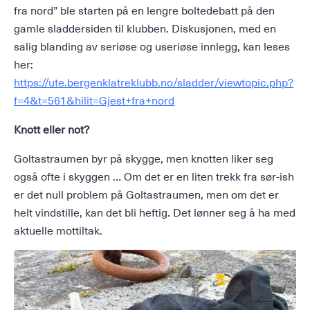
fra nord” ble starten på en lengre boltedebatt på den
gamle sladdersiden til klubben. Diskusjonen, med en
salig blanding av seriøse og useriøse innlegg, kan leses
her:
https://ute.bergenklatreklubb.no/sladder/viewtopic.php?
f=4&t=561&hilit=Gjest+fra+nord
Knott eller not?
Goltastraumen byr på skygge, men knotten liker seg
også ofte i skyggen … Om det er en liten trekk fra sør-ish
er det null problem på Goltastraumen, men om det er
helt vindstille, kan det bli heftig. Det lønner seg å ha med
aktuelle mottiltak.