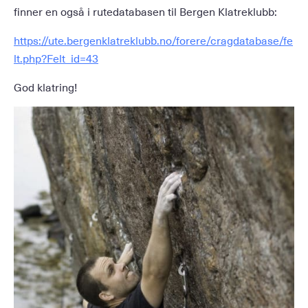
finner en også i rutedatabasen til Bergen Klatreklubb:
https://ute.bergenklatreklubb.no/forere/cragdatabase/fe
lt.php?Felt_id=43
God klatring!