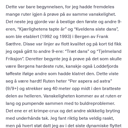
Dette var bare begynnelsen, for jeg hadde fremdeles
mange ruter igjen å prøve på av samme vanskelighet.
Det neste jeg gjorde var å bestige den første og andre 9-
eren, “Kjærlighetens tapte år” og “Kveldens siste dans”,
som ble etablert (1992 og 1993) i Bergen av Frank
Sæthre. Disse var linjer av flott kvalitet og på kort tid fikk
jeg også gått to andre 9-ere: “Træt dans” og “Tjelmeland
Friksjon”. Deretter begynte jeg å prøve på det som skulle
være Bergens hardeste rute, kanskje også Loddefjords
tøffeste ifølge andre som hadde klatret den. Dette viste
seg å være hardt! Ruten heter “Per aspera ad astra”
(9/9+) og strekker seg 40 meter opp midt i den bratteste
delen av helleren. Vanskeligheten kommer av at ruten er
lang og pumpende sammen med to buldreproblemer.
Det ene er et krimpe-crux og det andre skikkelig bryting
med underhånds tak. Jeg fant riktig beta veldig raskt,
men på hvert støt datt jeg av i det siste dynamiske flyttet