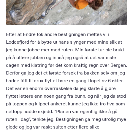
Etter at Endre tok andre bestigningen møttes vi i
Loddefjord for å bytte ut hans slynger med mine slik at
jeg kunne jobbe mer med ruten. Min første tur ble brukt
på å utføre jobben og innså jeg også at det var siste
dagen med klatring før det kom kraftig regn over Bergen.
Derfor ga jeg det et første forsøk fra bakken selv om jeg
hadde fått til crux-flyttet bare en gang i løpet av 6 økter.
Det var en enorm overraskelse da jeg klarte å gjøre
flyttet lettere enn noen gang fra bunn, og når jeg da stod
på toppen og klippet ankeret kunne jeg ikke tro hva som
nettopp hadde skjedd. “Planen var egentlig ikke å gå
ruten i dag”, tenkte jeg. Bestigningen ga meg utrolig mye
glede og jeg var raskt sulten etter flere slike