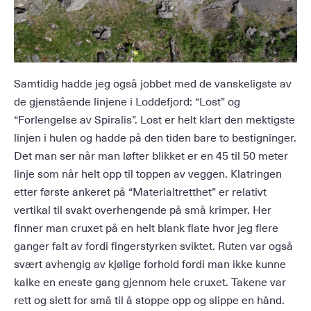
Samtidig hadde jeg også jobbet med de vanskeligste av
de gjenstående linjene i Loddefjord: “Lost” og
“Forlengelse av Spiralis”. Lost er helt klart den mektigste
linjen i hulen og hadde på den tiden bare to bestigninger.
Det man ser når man løfter blikket er en 45 til 50 meter
linje som når helt opp til toppen av veggen. Klatringen
etter første ankeret på “Materialtretthet” er relativt
vertikal til svakt overhengende på små krimper. Her
finner man cruxet på en helt blank flate hvor jeg flere
ganger falt av fordi fingerstyrken sviktet. Ruten var også
svært avhengig av kjølige forhold fordi man ikke kunne
kalke en eneste gang gjennom hele cruxet. Takene var
rett og slett for små til å stoppe opp og slippe en hånd.