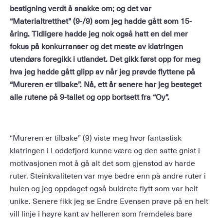
bestigning verdt å snakke om; og det var
“Materialtretthet” (9-/9) som jeg hadde gått som 15-
åring. Tidligere hadde jeg nok også hatt en del mer
fokus på konkurranser og det meste av klatringen
utendørs foregikk i utlandet. Det gikk først opp for meg
hva jeg hadde gått glipp av når jeg prøvde flyttene på
“Mureren er tilbake”. Nå, ett år senere har jeg besteget
alle rutene på 9-tallet og opp bortsett fra “Oy”.
“Mureren er tilbake” (9) viste meg hvor fantastisk
klatringen i Loddefjord kunne være og den satte gnist i
motivasjonen mot å gå alt det som gjenstod av harde
ruter. Steinkvaliteten var mye bedre enn på andre ruter i
hulen og jeg oppdaget også buldrete flytt som var helt
unike. Senere fikk jeg se Endre Evensen prøve på en helt
vill linje i høyre kant av helleren som fremdeles bare