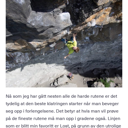
Nå som jeg har gått nesten alle de harde rutene er det
tydelig at den beste klatringen starter når man beveger
seg opp i forlengelsene. Det betyr at hvis man vil prøve
på de fineste rutene må man opp i gradene også. Linjen
som er blitt min favoritt er Lost, på grunn av den utrolige