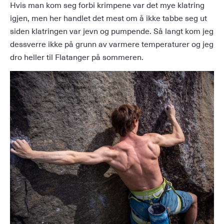
Hvis man kom seg forbi krimpene var det mye klatring
igjen, men her handlet det mest om å ikke tabbe seg ut
siden klatringen var jevn og pumpende. Så langt kom jeg
dessverre ikke på grunn av varmere temperaturer og jeg
dro heller til Flatanger på sommeren.