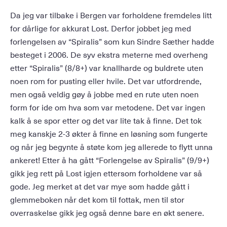
Da jeg var tilbake i Bergen var forholdene fremdeles litt
for dårlige for akkurat Lost. Derfor jobbet jeg med
forlengelsen av “Spiralis” som kun Sindre Sæther hadde
besteget i 2006. De syv ekstra meterne med overheng
etter “Spiralis” (8/8+) var knallharde og buldrete uten
noen rom for pusting eller hvile. Det var utfordrende,
men også veldig gøy å jobbe med en rute uten noen
form for ide om hva som var metodene. Det var ingen
kalk å se spor etter og det var lite tak å finne. Det tok
meg kanskje 2-3 økter å finne en løsning som fungerte
og når jeg begynte å støte kom jeg allerede to flytt unna
ankeret! Etter å ha gått “Forlengelse av Spiralis” (9/9+)
gikk jeg rett på Lost igjen ettersom forholdene var så
gode. Jeg merket at det var mye som hadde gått i
glemmeboken når det kom til fottak, men til stor
overraskelse gikk jeg også denne bare en økt senere.