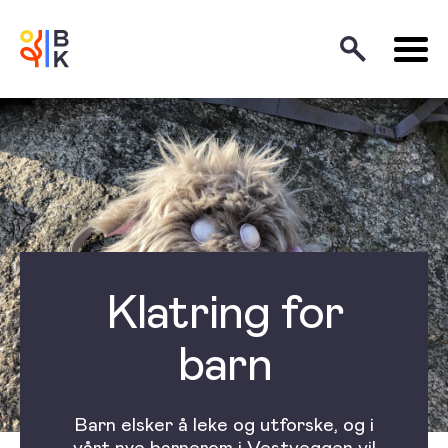
Klatring for
barn
Barn elsker å leke og utforske, og i
vårt nye barnerom i Vestveggen vil