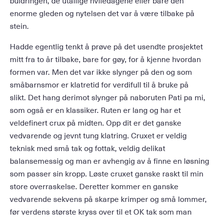
enorme gleden og nytelsen det var å være tilbake på
stein.
Hadde egentlig tenkt å prøve på det usendte prosjektet
mitt fra to år tilbake, bare for gøy, for å kjenne hvordan
formen var. Men det var ikke slynger på den og som
småbarnsmor er klatretid for verdifull til å bruke på
slikt. Det hang derimot slynger på naboruten Pati pa mi,
som også er en klassiker. Ruten er lang og har et
veldefinert crux på midten. Opp dit er det ganske
vedvarende og jevnt tung klatring. Cruxet er veldig
teknisk med små tak og fottak, veldig delikat
balansemessig og man er avhengig av å finne en løsning
som passer sin kropp. Løste cruxet ganske raskt til min
store overraskelse. Deretter kommer en ganske
vedvarende sekvens på skarpe krimper og små lommer,
før verdens største kryss over til et OK tak som man