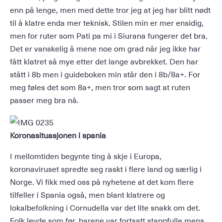
enn på lenge, men med dette tror jeg at jeg har blitt nødt
til å klatre enda mer teknisk. Stilen min er mer ensidig,
men for ruter som Pati pa mi i Siurana fungerer det bra.
Det er vanskelig å mene noe om grad når jeg ikke har
fått klatret så mye etter det lange avbrekket. Den har
stått i 8b men i guideboken min står den i 8b/8a+. For
meg føles det som 8a+, men tror som sagt at ruten
passer meg bra nå.
Koronasituasjonen i spania
I mellomtiden begynte ting å skje i Europa,
koronaviruset spredte seg raskt i flere land og særlig i
Norge. Vi fikk med oss på nyhetene at det kom flere
tilfeller i Spania også, men blant klatrere og
lokalbefolkning i Cornudella var det lite snakk om det.
Folk levde som før, barene var fortsatt stappfulle mens