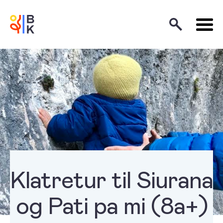
Klatretur til Siurana
og Pati pa mi (8a+)