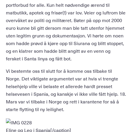
portforbud for alle. Kun helt nødvendige ærend til
matbutikk, apotek og frisør(!) var lov. Veier og luftrom ble
overvåket av politi og militæret. Bøter på opp mot 2000
euro kunne bli gitt dersom man ble tatt utenfor hjemmet
uten legitim grunn og dokumentasjon. Vi hørte om noen
som hadde prøvd å kjøre opp til Siurana og blitt stoppet,
og en klatrer som hadde blitt angitt av en venn og
fersket i Santa linya og fått bot.
Vi bestemte oss til slutt for å komme oss tilbake til
Norge. Det viktigste argumentet var at hvis vi trengte
helsehjelp ville vi belaste et allerede hardt presset
helsevesen i Spania, og kanskje vi ikke ville fått hjelp. 18.
Mars var vi tilbake i Norge og rett i karantene for så å
starte flytting til ny leilighet.
Eline og Leo i Spania[/caption]