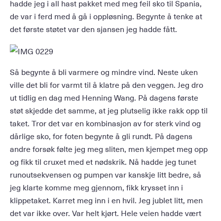
hadde jeg i all hast pakket med meg feil sko til Spania,
de var i ferd med å gå i oppløsning. Begynte å tenke at
det første støtet var den sjansen jeg hadde fått.
Så begynte å bli varmere og mindre vind. Neste uken
ville det bli for varmt til å klatre på den veggen. Jeg dro
ut tidlig en dag med Henning Wang. På dagens første
støt skjedde det samme, at jeg plutselig ikke rakk opp til
taket. Tror det var en kombinasjon av for sterk vind og
dårlige sko, for foten begynte å gli rundt. På dagens
andre forsøk følte jeg meg sliten, men kjempet meg opp
og fikk til cruxet med et nødskrik. Nå hadde jeg tunet
runoutsekvensen og pumpen var kanskje litt bedre, så
jeg klarte komme meg gjennom, fikk krysset inn i
klippetaket. Karret meg inn i en hvil. Jeg jublet litt, men
det var ikke over. Var helt kjørt. Hele veien hadde vært