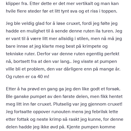
klipper fra. Etter dette er det mer vertikalt og man kan
hvile flere steder før et litt tynt sva og et riss i toppen.
Jeg ble veldig glad for å løse cruxet, fordi jeg følte jeg
hadde en mulighet til å sende denne ruten ila turen. Jeg
er vant til å være litt mer allsidig i stilen, men nå må jeg
bare innse at jeg klarte meg best på krimpete og
tekniske ruter. Derfor var denne ruten egentlig perfekt
nå, bortsett fra at den var lang.. Jeg visste at pumpen
ville bli et problem, den var dårligere enn på mange år.
Og ruten er ca 40 m!
Etter å ha prøvd en gang ga jeg den like godt et forsøk.
Ble ganske pumpet av den første delen, men fikk hentet
meg litt inn før cruxet. Plutselig var jeg gjennom cruxet!
Jeg fortsatte oppover runouten mens jeg febrilsk lette
etter fottak og neste krimp så raskt jeg kunne, for denne
delen hadde jeg ikke øvd på. Kjente pumpen komme