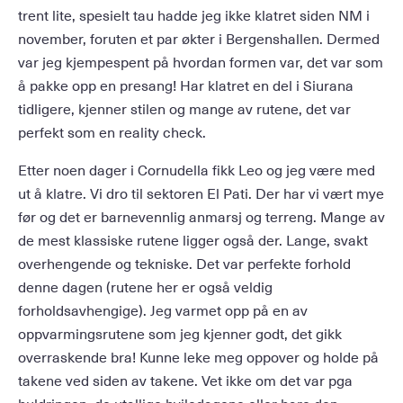
trent lite, spesielt tau hadde jeg ikke klatret siden NM i
november, foruten et par økter i Bergenshallen. Dermed
var jeg kjempespent på hvordan formen var, det var som
å pakke opp en presang! Har klatret en del i Siurana
tidligere, kjenner stilen og mange av rutene, det var
perfekt som en reality check.
Etter noen dager i Cornudella fikk Leo og jeg være med
ut å klatre. Vi dro til sektoren El Pati. Der har vi vært mye
før og det er barnevennlig anmarsj og terreng. Mange av
de mest klassiske rutene ligger også der. Lange, svakt
overhengende og tekniske. Det var perfekte forhold
denne dagen (rutene her er også veldig
forholdsavhengige). Jeg varmet opp på en av
oppvarmingsrutene som jeg kjenner godt, det gikk
overraskende bra! Kunne leke meg oppover og holde på
takene ved siden av takene. Vet ikke om det var pga
buldringen, de utallige hviledagene eller bare den