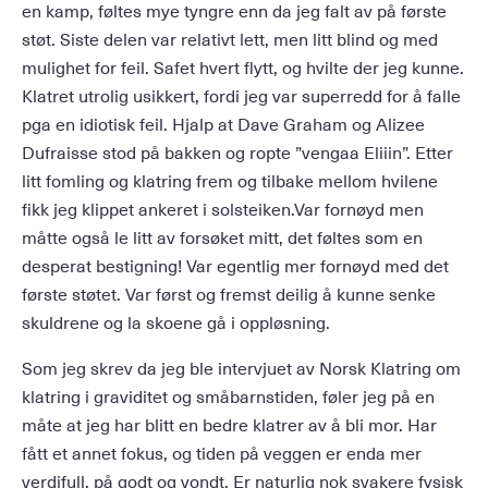
en kamp, føltes mye tyngre enn da jeg falt av på første
støt. Siste delen var relativt lett, men litt blind og med
mulighet for feil. Safet hvert flytt, og hvilte der jeg kunne.
Klatret utrolig usikkert, fordi jeg var superredd for å falle
pga en idiotisk feil. Hjalp at Dave Graham og Alizee
Dufraisse stod på bakken og ropte ”vengaa Eliiin”. Etter
litt fomling og klatring frem og tilbake mellom hvilene
fikk jeg klippet ankeret i solsteiken.Var fornøyd men
måtte også le litt av forsøket mitt, det føltes som en
desperat bestigning! Var egentlig mer fornøyd med det
første støtet. Var først og fremst deilig å kunne senke
skuldrene og la skoene gå i oppløsning.
Som jeg skrev da jeg ble intervjuet av Norsk Klatring om
klatring i graviditet og småbarnstiden, føler jeg på en
måte at jeg har blitt en bedre klatrer av å bli mor. Har
fått et annet fokus, og tiden på veggen er enda mer
verdifull, på godt og vondt. Er naturlig nok svakere fysisk