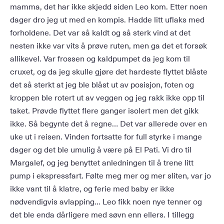
mamma, det har ikke skjedd siden Leo kom. Etter noen
dager dro jeg ut med en kompis. Hadde litt uflaks med
forholdene. Det var så kaldt og så sterk vind at det
nesten ikke var vits å prøve ruten, men ga det et forsøk
allikevel. Var frossen og kaldpumpet da jeg kom til
cruxet, og da jeg skulle gjøre det hardeste flyttet blåste
det så sterkt at jeg ble blåst ut av posisjon, foten og
kroppen ble rotert ut av veggen og jeg rakk ikke opp til
taket. Prøvde flyttet flere ganger isolert men det gikk
ikke. Så begynte det å regne… Det var allerede over en
uke ut i reisen. Vinden fortsatte for full styrke i mange
dager og det ble umulig å være på El Pati. Vi dro til
Margalef, og jeg benyttet anledningen til å trene litt
pump i ekspressfart. Følte meg mer og mer sliten, var jo
ikke vant til å klatre, og ferie med baby er ikke
nødvendigvis avlapping… Leo fikk noen nye tenner og
det ble enda dårligere med søvn enn ellers. I tillegg