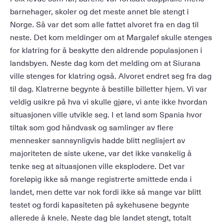
barnehager, skoler og det meste annet ble stengt i
Norge. Så var det som alle fattet alvoret fra en dag til
neste. Det kom meldinger om at Margalef skulle stenges
for klatring for å beskytte den aldrende populasjonen i
landsbyen. Neste dag kom det melding om at Siurana
ville stenges for klatring også. Alvoret endret seg fra dag
til dag. Klatrerne begynte å bestille billetter hjem. Vi var
veldig usikre på hva vi skulle gjøre, vi ante ikke hvordan
situasjonen ville utvikle seg. I et land som Spania hvor
tiltak som god håndvask og samlinger av flere
mennesker sannsynligvis hadde blitt neglisjert av
majoriteten de siste ukene, var det ikke vanskelig å
tenke seg at situasjonen ville eksplodere. Det var
foreløpig ikke så mange registrerte smittede enda i
landet, men dette var nok fordi ikke så mange var blitt
testet og fordi kapasiteten på sykehusene begynte
allerede å knele. Neste dag ble landet stengt, totalt