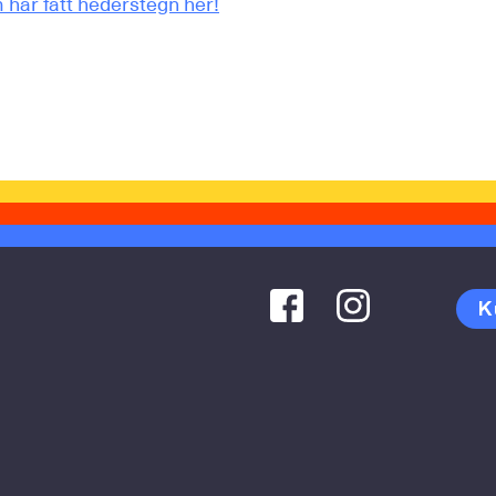
har fått hederstegn her!
K