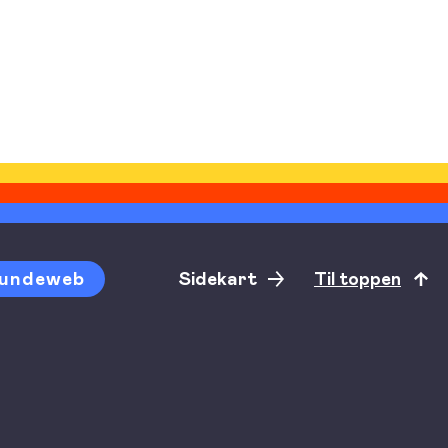
undeweb
Sidekart
Til toppen