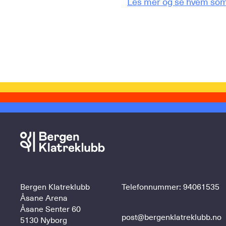
Les mer og se hvem som 
Bergen Klatreklubb
Telefonnummer:
94061535
Åsane Arena
Åsane Senter 60
post@bergenklatreklubb.no
5130 Nyborg