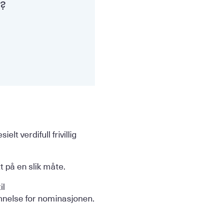
n?
t verdifull frivillig
t på en slik måte.
il
else for nominasjonen.