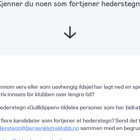
jenner du noen som fortjener hedersteg
om verv eller som uavhengig ildsjel har lagt ned en spesiel
ativ innsats for klubben over lengre tid?
hederstegn «Gullklippen» tildeles personer som har bidrat
er flere kandidater som fortjener et hederstegn? Send det t
derstegn@bergenklatreklubb.no
sammen med en begrunn