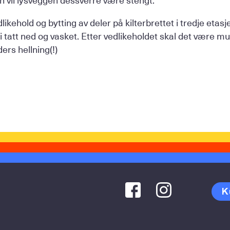
ikehold og bytting av deler på kilterbrettet i tredje etasje,
li tatt ned og vasket. Etter vedlikeholdet skal det være mul
ders hellning(!)
K