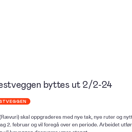
estveggen byttes ut 2/2-24
STVEGGEN
(Rævuri) skal oppgraderes med nye tak, nye ruter og nyt
ag 2. februar og vil foregå over en periode. Arbeidet utf
en vil lysveggen dessverre være stengt.