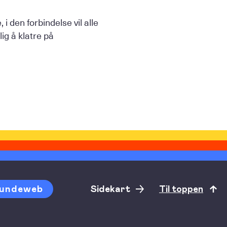
 i den forbindelse vil alle
ig å klatre på
undeweb
Sidekart
Til toppen