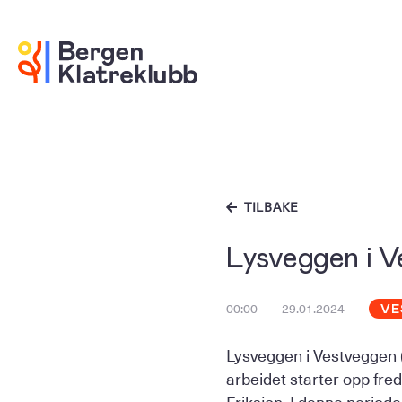
TILBAKE
Lysveggen i V
00:00
29.01.2024
VE
Lysveggen i Vestveggen 
arbeidet starter opp fred
Friksjon. I denne period