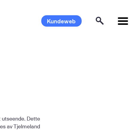
Kundeweb
t utseende. Dette
øres av Tjelmeland