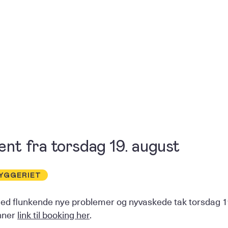
ent fra torsdag 19. august
YGGERIET
med flunkende nye problemer og nyvaskede tak torsdag 1
inner
link til booking her
.