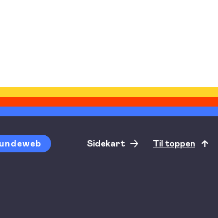
undeweb
Sidekart
Til toppen