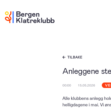
TILBAKE
Anleggene ste
00:00
15.05.2026
VE
Alle klubbens anlegg hol
helligdagene i mai. Vi øns