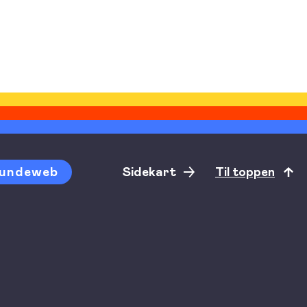
undeweb
Sidekart
Til toppen