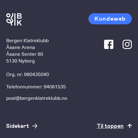
Kundeweb
Bergen Klatreklubb
Åsane Arena
Åsane Senter 60
5130 Nyborg
Org. nr: 980435040
Telefonnummer:
94061535
post@bergenklatreklubb.no
Sidekart
Til toppen